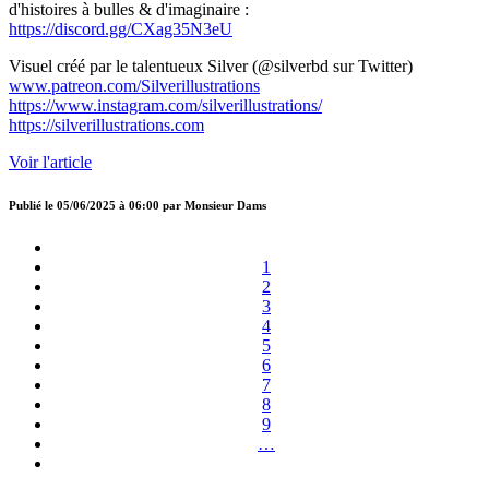
d'histoires à bulles & d'imaginaire :
https://discord.gg/CXag35N3eU
Visuel créé par le talentueux Silver (@silverbd sur Twitter)
www.patreon.com/Silverillustrations
https://www.instagram.com/silverillustrations/
https://silverillustrations.com
Voir l'article
Publié le
05/06/2025 à 06:00
par
Monsieur Dams
1
2
3
4
5
6
7
8
9
…