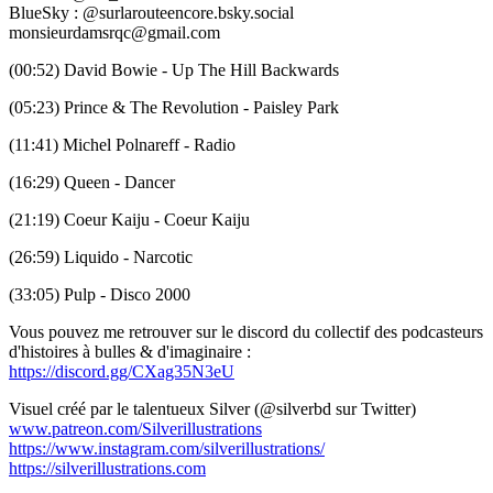
BlueSky : @surlarouteencore.bsky.social
monsieurdamsrqc@gmail.com
(00:52) David Bowie - Up The Hill Backwards
(05:23) Prince & The Revolution - Paisley Park
(11:41) Michel Polnareff - Radio
(16:29) Queen - Dancer
(21:19) Coeur Kaiju - Coeur Kaiju
(26:59) Liquido - Narcotic
(33:05) Pulp - Disco 2000
Vous pouvez me retrouver sur le discord du collectif des podcasteurs
d'histoires à bulles & d'imaginaire :
https://discord.gg/CXag35N3eU
Visuel créé par le talentueux Silver (@silverbd sur Twitter)
www.patreon.com/Silverillustrations
https://www.instagram.com/silverillustrations/
https://silverillustrations.com