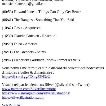
monsieurdamsrqc@gmail.com
(00:53) Howard Jones - Things Can Only Get Better
(06:41) The Bangles - Something That You Said
(10:42) Oasis - Acquiesce
(16:30) Claudia Brücken - Rosebud
(20:29) Falco - America
(26:11) The Breeders - Saints
(28:42) Fredericks Goldman Jones - Fermer les yeux
Vous pouvez me retrouver sur le discord du collectif des podcasteurs
d'histoires à bulles & d'imaginaire :
https://discord.gg/CXag35N3eU
Visuel créé par le talentueux Silver (@silverbd sur Twitter)
www.patreon.com/Silverillustrations
https://www.instagram.com/silverillustrations/
https://silverillustrations.com
Voir l'article