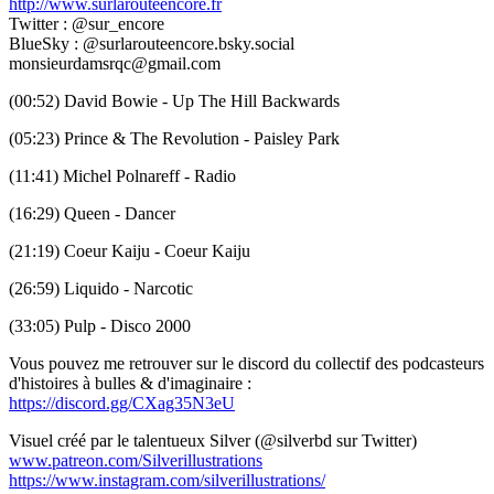
http://www.surlarouteencore.fr
Twitter : @sur_encore
BlueSky : @surlarouteencore.bsky.social
monsieurdamsrqc@gmail.com
(00:52) David Bowie - Up The Hill Backwards
(05:23) Prince & The Revolution - Paisley Park
(11:41) Michel Polnareff - Radio
(16:29) Queen - Dancer
(21:19) Coeur Kaiju - Coeur Kaiju
(26:59) Liquido - Narcotic
(33:05) Pulp - Disco 2000
Vous pouvez me retrouver sur le discord du collectif des podcasteurs
d'histoires à bulles & d'imaginaire :
https://discord.gg/CXag35N3eU
Visuel créé par le talentueux Silver (@silverbd sur Twitter)
www.patreon.com/Silverillustrations
https://www.instagram.com/silverillustrations/