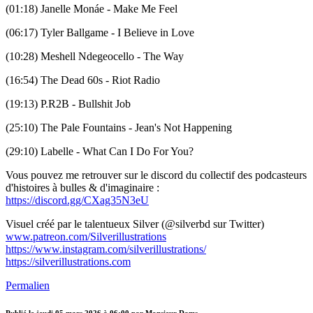
(01:18) Janelle Monáe - Make Me Feel
(06:17) Tyler Ballgame - I Believe in Love
(10:28) Meshell Ndegeocello - The Way
(16:54) The Dead 60s - Riot Radio
(19:13) P.R2B - Bullshit Job
(25:10) The Pale Fountains - Jean's Not Happening
(29:10) Labelle - What Can I Do For You?
Vous pouvez me retrouver sur le discord du collectif des podcasteurs
d'histoires à bulles & d'imaginaire :
https://discord.gg/CXag35N3eU
Visuel créé par le talentueux Silver (@silverbd sur Twitter)
www.patreon.com/Silverillustrations
https://www.instagram.com/silverillustrations/
https://silverillustrations.com
Permalien